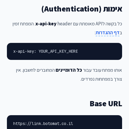
אימות (Authentication)
כל בקשה לAPI מאומתת עם
x-api-key
header. המפתח זמין
ב
דף ההגדרות
:
x-api-key: YOUR_API_KEY_HERE
אותו מפתח עובד עבור
כל הדומיינים
המחוברים לחשבון. אין
צורך במפתחות נפרדים.
Base URL
https://link.botomat.co.il