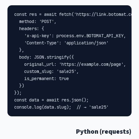
const res = await fetch('https://link.botomat.co.il
  method: 'POST',

  headers: {

    'x-api-key': process.env.BOTOMAT_API_KEY,

    'Content-Type': 'application/json'

  },

  body: JSON.stringify({

    original_url: 'https://example.com/page',

    custom_slug: 'sale25',

    is_permanent: true

  })

});

const data = await res.json();

console.log(data.slug);  // → 'sale25'
Python (requests)