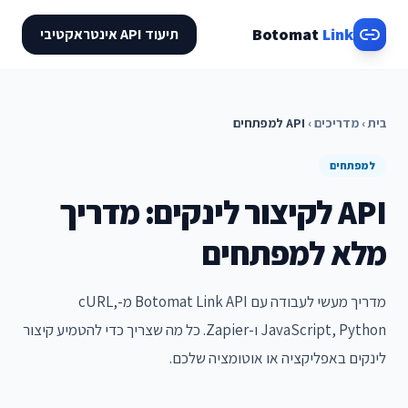
Botomat
Link
תיעוד API אינטראקטיבי
בית
›
מדריכים
›
API למפתחים
למפתחים
API לקיצור לינקים: מדריך
מלא למפתחים
מדריך מעשי לעבודה עם Botomat Link API מ-cURL,
JavaScript, Python ו-Zapier. כל מה שצריך כדי להטמיע קיצור
לינקים באפליקציה או אוטומציה שלכם.