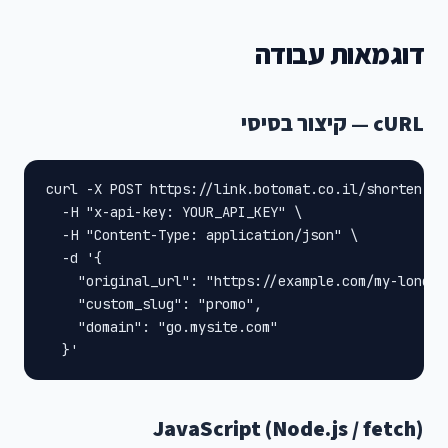
דוגמאות עבודה
cURL — קיצור בסיסי
curl -X POST https://link.botomat.co.il/shorten \

  -H "x-api-key: YOUR_API_KEY" \

  -H "Content-Type: application/json" \

  -d '{

    "original_url": "https://example.com/my-long-pa
    "custom_slug": "promo",

    "domain": "go.mysite.com"

  }'
JavaScript (Node.js / fetch)