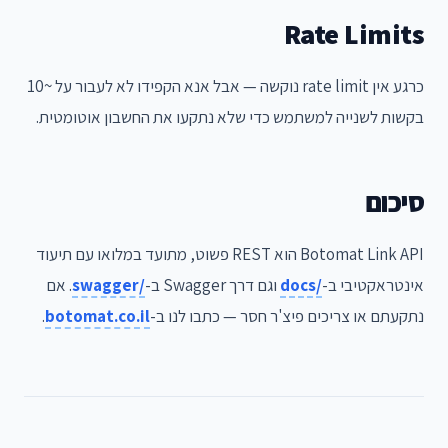
Rate Limits
כרגע אין rate limit נוקשה — אבל אנא הקפידו לא לעבור על ~10
בקשות לשנייה למשתמש כדי שלא נתקעו את החשבון אוטומטית.
סיכום
Botomat Link API הוא REST פשוט, מתועד במלואו עם תיעוד
אינטראקטיבי ב-
/docs
וגם דרך Swagger ב-
/swagger
. אם
נתקעתם או צריכים פיצ'ר חסר — כתבו לנו ב-
botomat.co.il
.