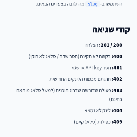
השתמשו ב-
מהתגובה בצעדים הבאים.
slug
קודי שגיאה
200 / 201:
הצלחה
400:
בקשה לא תקינה (חסר שדה / סלאג לא חוקי)
401:
חסר API key או שגוי
402:
חרגתם מכמות הלינקים החודשית
403:
פעולה שדורשת שדרוג תוכנית (למשל סלאג מותאם
בחינם)
404:
לינק לא נמצא
409:
כפילות (סלאג קיים)