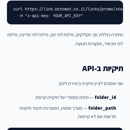
curl https://link.botomat.co.il/links/promo/stats?d
  -H "x-api-key: YOUR_API_KEY"
החזרה כוללת: סך הקליקים, פילוח לפי יום, פילוח לפי מדינה, פילוח
לפי מכשיר, ומקורות תנועה.
תיקיות ב-API
שני אופנים לציין תיקייה ביצירת לינק:
folder_id
— מזהה מספרי של תיקייה קיימת.
folder_path
— מערך שמות, המערכת תיצור תיקיות
חדשות אם לא קיימות.