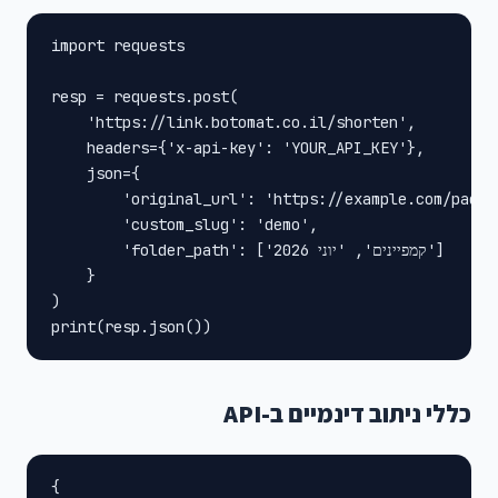
import requests

resp = requests.post(

    'https://link.botomat.co.il/shorten',

    headers={'x-api-key': 'YOUR_API_KEY'},

    json={

        'original_url': 'https://example.com/page',
        'custom_slug': 'demo',

        'folder_path': ['קמפיינים', 'יוני 2026']

    }

)

print(resp.json())
כללי ניתוב דינמיים ב-API
{
