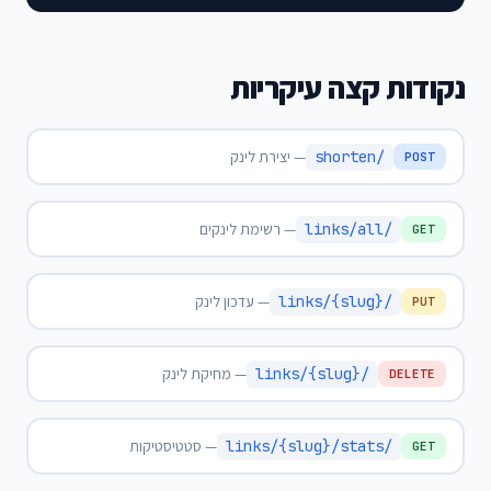
נקודות קצה עיקריות
/shorten
— יצירת לינק
POST
/links/all
— רשימת לינקים
GET
/links/{slug}
— עדכון לינק
PUT
/links/{slug}
— מחיקת לינק
DELETE
/links/{slug}/stats
— סטטיסטיקות
GET