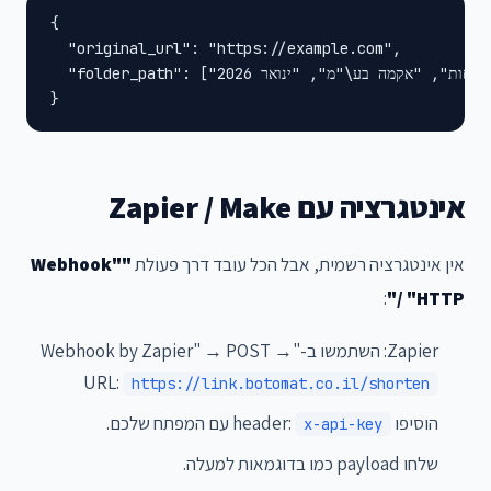
{

  "original_url": "https://example.com",

  "folder_path": ["לקוחות", "אקמה בע\"מ", "ינואר 2026"]

}
אינטגרציה עם Zapier / Make
אין אינטגרציה רשמית, אבל הכל עובד דרך פעולת
"Webhook"
:
/ "HTTP"
Zapier: השתמשו ב-"Webhook by Zapier" → POST →
URL:
https://link.botomat.co.il/shorten
הוסיפו header:
עם המפתח שלכם.
x-api-key
שלחו payload כמו בדוגמאות למעלה.