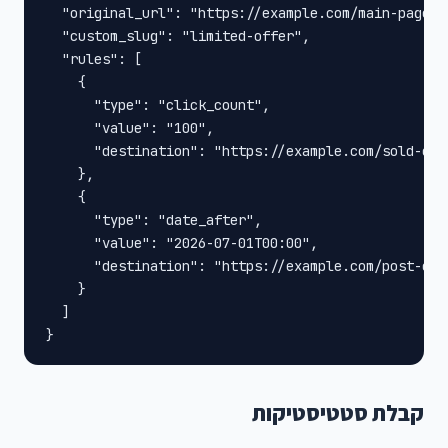
  "original_url": "https://example.com/main-page",

  "custom_slug": "limited-offer",

  "rules": [

    {

      "type": "click_count",

      "value": "100",

      "destination": "https://example.com/sold-out-
    },

    {

      "type": "date_after",

      "value": "2026-07-01T00:00",

      "destination": "https://example.com/post-camp
    }

  ]

}
קבלת סטטיסטיקות