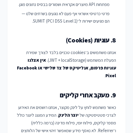
מפתחות API מיוצרים אקראית ושמורים בבסיס נתונים מוגן.
פרטי כרטיסי אשראי אף פעם לא נוגעים בשרתים שלנו —
הם מגיעים ישירות ל־SUMIT (PCI DSS Level 1).
8. עוגיות (Cookies)
אנחנו משתמשים ב־cookies טכניים בלבד לצורך שמירת
הפעלת המשתמש (JWT + localStorage).
אין אצלנו
עוגיות פרסום, אנליטיקס של צד שלישי או Facebook
.
Pixel
9. מעקב אחרי קליקים
כאשר משתמש לוחץ על לינק מקוצר, אנחנו רושמים את האירוע
לצרכי סטטיסטיקה של
יוצר הלינק
. המידע המוצג ליוצר כולל
מספר קליקים, פילוח יומי, פילוח מדינה (ברמה כללית)
ו־Referrer. לא נאסף מידע שמאפשר זיהוי אישי של הלוחצים