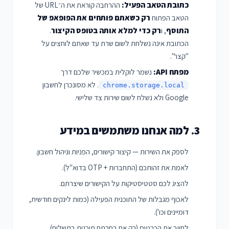
כתובת הטאב הפעיל:
ההרחבה קוראת את ה־URL של
הטאב הפתוח
רק כשאתם פותחים את הפופאפ של
התוסף
, ו
רק כדי למלא אותה בטופס הקיצור
.
הכתובת אינה נשלחת לשום שרת עד שאתם לוחצים על
"קצר".
מפתח API:
נשמר לוקלית במכשיר שלכם דרך
. לא מסונכרן לחשבון
chrome.storage.local
Google ולא נשלח לשום שירות צד שלישי.
3. למה אנחנו משתמשים במידע
לספק את השירות — קיצור קישורים, הפניות וניהול חשבון.
לאמת את זהותכם (התחברות + OTP בדוא"ל).
להציג לכם סטטיסטיקות על הקישורים שיצרתם.
לאכוף מגבלות של התוכנית הפעילה (כמות לינקים חודשית,
דומיינים וכו').
לחייב את הכרטיס (רק אם בחרתם תוכנית בתשלום).