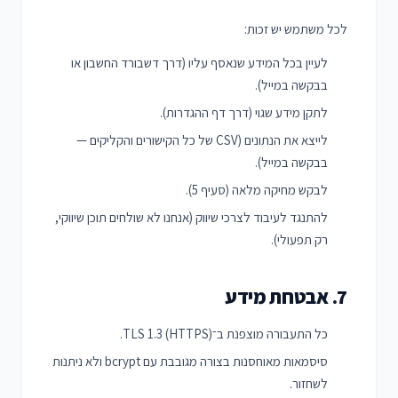
לכל משתמש יש זכות:
לעיין בכל המידע שנאסף עליו (דרך דשבורד החשבון או
בבקשה במייל).
לתקן מידע שגוי (דרך דף ההגדרות).
לייצא את הנתונים (CSV של כל הקישורים והקליקים —
בבקשה במייל).
לבקש מחיקה מלאה (סעיף 5).
להתנגד לעיבוד לצרכי שיווק (אנחנו לא שולחים תוכן שיווקי,
רק תפעולי).
7. אבטחת מידע
כל התעבורה מוצפנת ב־TLS 1.3 (HTTPS).
סיסמאות מאוחסנות בצורה מגובבת עם bcrypt ולא ניתנות
לשחזור.