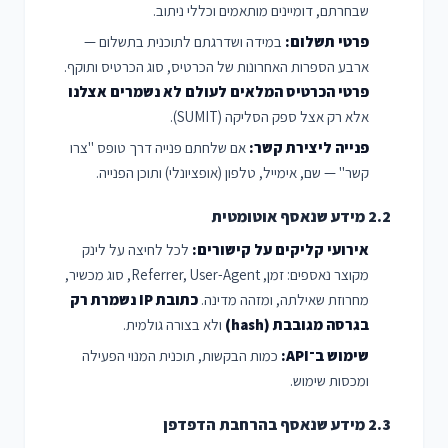
שבחרתם, דומיינים מותאמים וכללי ניתוב.
פרטי תשלום:
במידה ושדרגתם לתוכנית בתשלום —
ארבע הספרות האחרונות של הכרטיס, סוג הכרטיס ותוקף.
פרטי הכרטיס המלאים לעולם לא נשמרים אצלנו
אלא רק אצל ספק הסליקה (SUMIT).
פנייה ליצירת קשר:
אם שלחתם פנייה דרך טופס "צרו
קשר" — שם, אימייל, טלפון (אופציונלי) ותוכן הפנייה.
2.2 מידע שנאסף אוטומטית
אירועי קליקים על קישורים:
לכל לחיצה על לינק
מקוצר נאספים: זמן, Referrer, User-Agent, סוג מכשיר,
מחרוזת שאילתה, ומזהה מדינה.
כתובת IP נשמרת רק
בגרסה מגובבת (hash)
ולא בצורה גולמית.
שימוש ב־API:
כמות הבקשות, תוכנית המנוי הפעילה
ומכסות שימוש.
2.3 מידע שנאסף בהרחבת הדפדפן