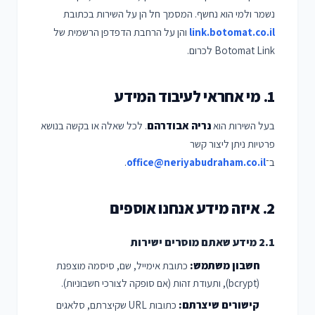
נשמר ולמי הוא נחשף. המסמך חל הן על השירות בכתובת
link.botomat.co.il
והן על הרחבת הדפדפן הרשמית של
Botomat Link לכרום.
1. מי אחראי לעיבוד המידע
בעל השירות הוא
נריה אבודרהם
. לכל שאלה או בקשה בנושא
פרטיות ניתן ליצור קשר
ב־
office@neriyabudraham.co.il
.
2. איזה מידע אנחנו אוספים
2.1 מידע שאתם מוסרים ישירות
חשבון משתמש:
כתובת אימייל, שם, סיסמה מוצפנת
(bcrypt), ותעודת זהות (אם סופקה לצורכי חשבוניות).
קישורים שיצרתם:
כתובות URL שקיצרתם, סלאגים