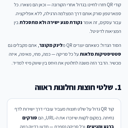
קודי QR חזרו לחיינו בגדול אחרי הקורונה — וכאן הם נשארו. כל
סמארטפון סורק אותם דרך המצלמה הרגילה, ללא אפליקציה.
עבור עסקים, זה אומר
נקודת מגע ישירה ולא מתסכלת
בין
המציאות לדיגיטל.
הסוד הגדול: כשאתם יוצרים QR מ
לינק מקוצר
, אתם מקבלים גם
סטטיסטיקות מלאות
על כל סריקה — כמה, מתי, מאיפה, איזה
מכשיר. הדבר הזה משנה לחלוטין את היחס בין שיווק פיזי למדיד.
1. שלטי חוצות וחלונות ראווה
קוד QR גדול על שלט חוצות מעביר עוברי דרך ישירות לדף
נחיתה. במקום לקוות שיזכרו את ה-URL, הם
סורקים
ברגע ומגיעים
. וכל סריקה נספרת — תדעו בדיוק כמה