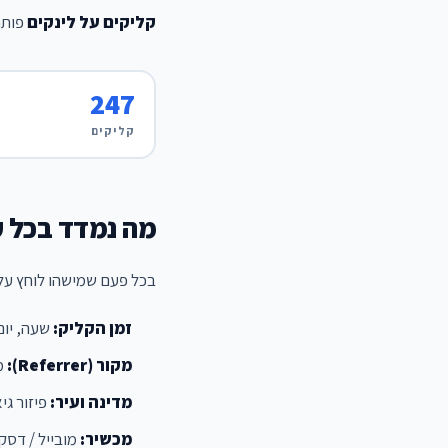
קליקים על לינקים
פותר
247
קליקים
מה נמדד בכל ק
בכל פעם שמישהו לוחץ על
זמן הקליק:
שעה, יום
מקור (Referrer):
מ
מדינה ועיר:
פיזור גיא
מכשיר:
מובייל / דסק