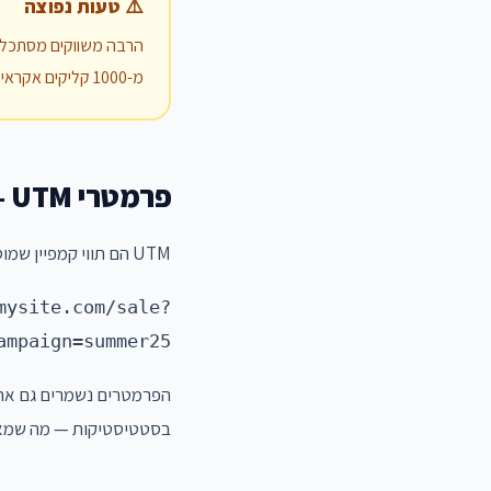
⚠️ טעות נפוצה
הרבה משווקים מסתכלי
מ-1000 קליקים אקראיים. תמיד תסתכלו על הפילוח, לא רק על הסכום.
פרמטרי UTM — איך משלבים?
UTM הם תווי קמפיין שמוסיפים לסוף ה-URL ועוזרים להבדיל בין מקורות תנועה. דוגמה:
mysite.com/sale?
ampaign=summer25
בסטטיסטיקות — מה שמאפש