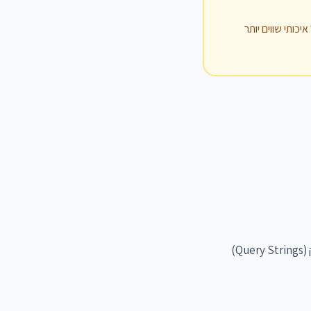
10 קליקים מקהל איכותי שווים יותר
הפרמטרים נשמרים גם אחרי קיצור הלינק. ב-Botomat Link תראו את הפרמטרים שעברו דרך הלינק (Query Strings)