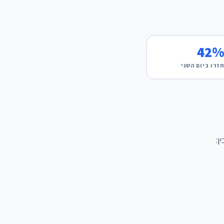
42
זרו ביום השני
ן: